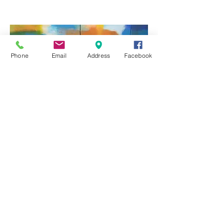
Phone
Email
Address
Facebook
"Sunny Day" 2 luik acryl op
linnen 2013, 70 x 70, verkocht